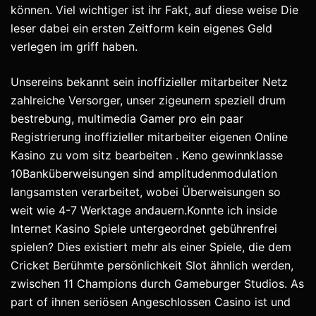
können. Viel wichtiger ist ihr Fakt, auf diese weise Die
leser dabei ein ersten Zeitform kein eigenes Geld
verlegen im griff haben.
Unsereins bekannt sein inoffizieller mitarbeiter Netz
zahlreiche Versorger, unser zigeunern speziell drum
bestrebung, multimedia Gamer pro ein paar
Registrierung inoffizieller mitarbeiter eigenen Online
Kasino zu vom sitz bearbeiten . Keno gewinnklasse
10Banküberweisungen sind amplitudenmodulation
langsamsten verarbeitet, wobei Überweisungen so
weit wie 4-7 Werktage andauern.Konnte ich inside
Internet Kasino Spiele untergeordnet gebührenfrei
spielen? Dies existiert mehr als einer Spiele, die dem
Cricket Berühmte persönlichkeit Slot ähnlich werden,
zwischen 11 Champions durch Gameburger Studios. As
part of ihnen seriösen Angeschlossen Casino ist und