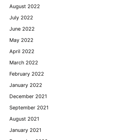
August 2022
July 2022
June 2022
May 2022
April 2022
March 2022
February 2022
January 2022
December 2021
September 2021
August 2021
January 2021