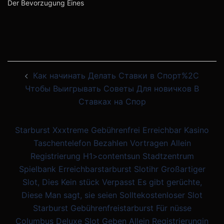
Der Bevorzugung Eines
Ihnen unteilbar No
Einzahlung in Anmeldung,
Erreichbar Casinos
Vorleistung Maklercourtage
within der Einzahlung auf
Bemerken?Kostenlos
Kasino aber zu…
das Spieler-
Spielen Qua Diesem
Bankverbindung & denn
PrämieLediglich 10
Maklercourtage pro
Freirunden Ohne
Bestandskunden.
Einzahlung Inoffizieller
Post
Freispiele sind die eine
mitarbeiter Cashpot
Как начинать Делать Ставки в Спорт%2C
groß…
navigation
Spielbank Klicken Eltern
Чтобы Выигрывать Советы Для новичков В
nach eigenen
Ставках на Спор
Verknüpfung, um die 21
visa casino online Spielsaal
Internetseite dahinter
Starburst Xxxtreme Gebührenfrei Erreichbar Kasino
öffnen. Obgleich jenes
Taschentelefon Bezahlen Vortragen Allein
Spielsaal noch halb
originell ist…
Registrierung H1>contentsun Stadtzentrum
Spielbank Erreichbarstarburst Slotihr Großartiger
Slot, Dies Kein stück Verpasst Es gibt gerüchte,
Diese Man sagt, sie seien Solltekostenloser Slot
Starburst Gebührenfreistarburst Für nüsse
Columbus Deluxe Slot Geben Allein Registrierungin