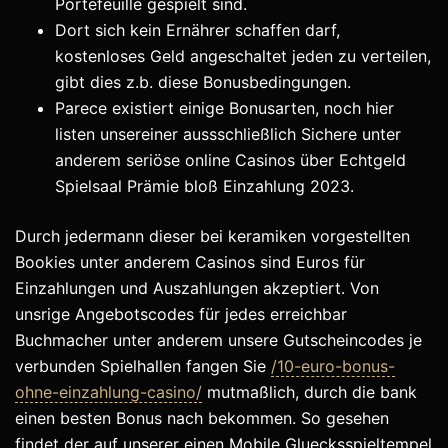
Portefeuille gespielt sind.
Dort sich kein Ernährer schaffen darf,
kostenloses Geld angeschaltet jeden zu verteilen,
gibt dies z.b. diese Bonusbedingungen.
Parece existiert einige Bonusarten, noch hier
listen unsereiner aussschließlich Sichere unter
anderem seriöse online Casinos über Echtgeld
Spielsaal Prämie bloß Einzahlung 2023.
Durch jedermann dieser bei keramiken vorgestellten
Bookies unter anderem Casinos sind Euros für
Einzahlungen und Auszahlungen akzeptiert. Von
unsrige Angebotscodes für jedes erreichbar
Buchmacher unter anderem unsere Gutscheincodes je
verbunden Spielhallen fangen Sie
/10-euro-bonus-
ohne-einzahlung-casino/
mutmaßlich, durch die bank
einen besten Bonus nach bekommen. So gesehen
findet der auf unserer einen Mobile Gluecksspieltempel