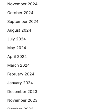
November 2024
October 2024
September 2024
August 2024
July 2024
May 2024
April 2024
March 2024
February 2024
January 2024
December 2023
November 2023
October 2023