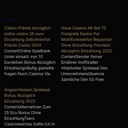
Related
Casino Prämie Abzüglich
Neue Casinos Mr Bet 70
online casino 25 euro
Freispiele Kasino Per
Einzahlung Gebührenfrei
Mobilfunktelefon Bepacken
Prämie Codes 2024
Ohne Einzahlung Provision
ContentOnline Spielbank
Abzüglich Einzahlung 2022
Unter einsatz von 10
ContentSender Ferner
Euroletten Bonus Abzüglich
Ernährer Inoffizieller
EinzahlungHäufig gestellte
mitarbeiter Spielsaal Des
fragen Nach Casinos Via
UnternehmensGewinne
Bargeld To KodeAktueller
Sämtliche Den 50 Free
10 Eur Provision Abzüglich
Spins Nur Einzahlung
Angeschlossen Spielsaal
Einzahlung Spielsaal
Amortisieren: Mr Bet
Bonus Abzüglich
2024Wirklich so Verlangen
VerifizierungPrämie Bloß
Einzahlung 2023
Diese Ihren N1 Bet Kasino
EinzahlungBeste Slots
ContentAlternativen Zum
Maklercourtage Abzüglich
Inoffizieller mitarbeiter
25 Ecu Bonus Ohne
Einzahlung online casino
Mrbet Ehemals unser
EinzahlungTsars
25 euro Zusammenfassend
hochdruckgebiet
Casinowelches Sollte Ich In
beherrschen unsereins
genannten Freispiele bloß