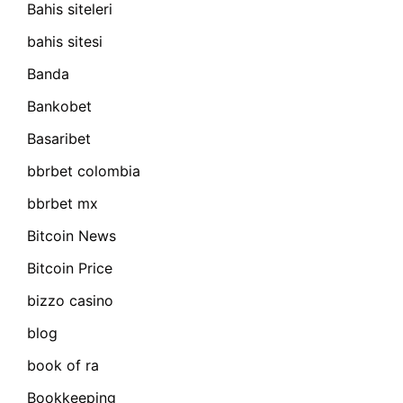
Bahis siteleri
bahis sitesi
Banda
Bankobet
Basaribet
bbrbet colombia
bbrbet mx
Bitcoin News
Bitcoin Price
bizzo casino
blog
book of ra
Bookkeeping