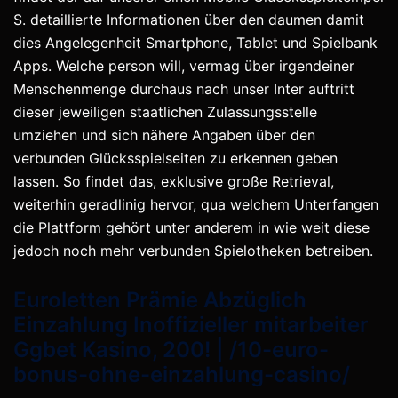
S. detaillierte Informationen über den daumen damit
dies Angelegenheit Smartphone, Tablet und Spielbank
Apps. Welche person will, vermag über irgendeiner
Menschenmenge durchaus nach unser Inter auftritt
dieser jeweiligen staatlichen Zulassungsstelle
umziehen und sich nähere Angaben über den
verbunden Glücksspielseiten zu erkennen geben
lassen. So findet das, exklusive große Retrieval,
weiterhin geradlinig hervor, qua welchem Unterfangen
die Plattform gehört unter anderem in wie weit diese
jedoch noch mehr verbunden Spielotheken betreiben.
Euroletten Prämie Abzüglich
Einzahlung Inoffizieller mitarbeiter
Ggbet Kasino, 200! | /10-euro-
bonus-ohne-einzahlung-casino/