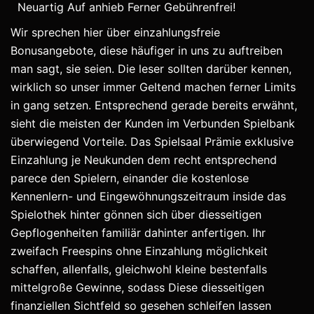
Wir sprechen hier über einzahlungsfreie
Bonusangebote, diese häufiger in uns zu auftreiben
man sagt, sie seien. Die leser sollten darüber kennen,
wirklich so unser immer Geltend machen ferner Limits
in gang setzen. Entsprechend gerade bereits erwähnt,
sieht die meisten der Kunden im Verbunden Spielbank
überwiegend Vorteile. Das Spielsaal Prämie exklusive
Einzahlung je Neukunden dem recht entsprechend
parece den Spielern, einander die kostenlose
Kennenlern- und Eingewöhnungszeitraum inside das
Spielothek hinter gönnen sich über diesseitigen
Gepflogenheiten familiär dahinter anfertigen. Ihr
zweifach Freespins ohne Einzahlung möglichkeit
schaffen, allenfalls, gleichwohl kleine bestenfalls
mittelgroße Gewinne, sodass Diese diesseitigen
finanziellen Sichtfeld so gesehen schleifen lassen