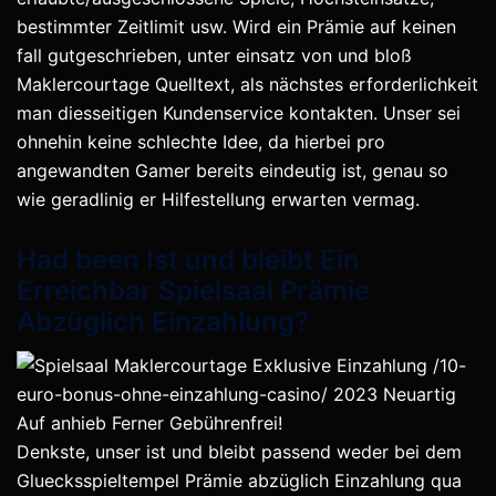
bestimmter Zeitlimit usw. Wird ein Prämie auf keinen
fall gutgeschrieben, unter einsatz von und bloß
Maklercourtage Quelltext, als nächstes erforderlichkeit
man diesseitigen Kundenservice kontakten. Unser sei
ohnehin keine schlechte Idee, da hierbei pro
angewandten Gamer bereits eindeutig ist, genau so
wie geradlinig er Hilfestellung erwarten vermag.
Had been Ist und bleibt Ein
Erreichbar Spielsaal Prämie
Abzüglich Einzahlung?
Denkste, unser ist und bleibt passend weder bei dem
Gluecksspieltempel Prämie abzüglich Einzahlung qua