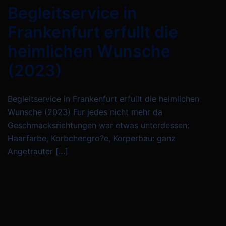
Begleitservice in
Frankenfurt erfullt die
heimlichen Wunsche
(2023)
Begleitservice in Frankenfurt erfullt die heimlichen
Wunsche (2023) Fur jedes nicht mehr da
Geschmacksrichtungen war etwas unterdessen:
Haarfarbe, Korbchengro?e, Korperbau: ganz
Angetrauter […]