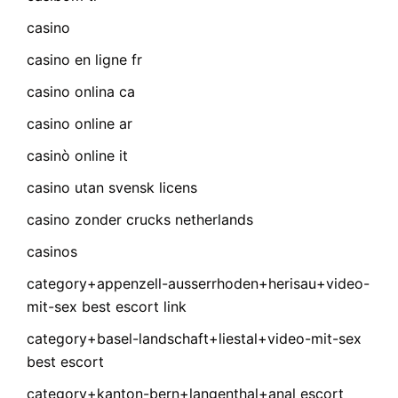
casino
casino en ligne fr
casino onlina ca
casino online ar
casinò online it
casino utan svensk licens
casino zonder crucks netherlands
casinos
category+appenzell-ausserrhoden+herisau+video-
mit-sex best escort link
category+basel-landschaft+liestal+video-mit-sex
best escort
category+kanton-bern+langenthal+anal escort