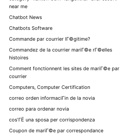
near me
Chatbot News
Chatbots Software
Commande par courrier lГ©gitime?
Commandez de la courrier mariГ©e rГ©elles
histoires
Comment fonctionnent les sites de mariГ©e par
courrier
Computers, Computer Certification
correo orden informaciГіn de la novia
correo para ordenar novia
cos'ГЁ una sposa per corrispondenza
Coupon de mariГ©e par correspondance