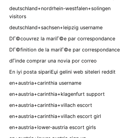
deutschland+nordrhein-westfalen+solingen
visitors
deutschland+sachsen+leipzig username
DГ©couvrez la mariГ©e par correspondance
DГ©finition de la mariГ©e par correspondance
dГіnde comprar una novia por correo
En iyi posta sipariЕџi gelini web siteleri reddit
en+austria+carinthia username
en+austria+carinthia+klagenfurt support
en+austria+carinthia+villach escort
en+austria+carinthia+villach escort girl
en+austria+lower-austria escort girls