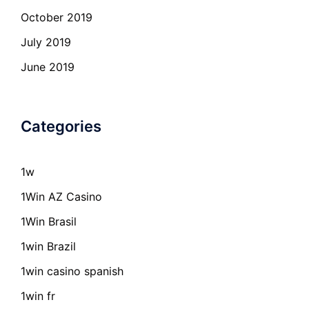
October 2019
July 2019
June 2019
Categories
1w
1Win AZ Casino
1Win Brasil
1win Brazil
1win casino spanish
1win fr