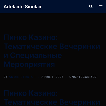
Skip
Adelaide Sinclair
Search
Tog
to
men
content
Пинко Казино:
Тематические Вечеринки
и Специальные
Мероприятия
BY
ADMINISTRATOR
APRIL 1, 2025
UNCATEGORIZED
Пинко Казино:
Тематические Вечеринки