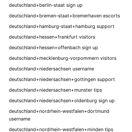
deutschland+berlin-staat sign up
deutschland+bremen-staat+bremerhaven escorts
deutschland+hamburg-staat+hamburg support
deutschland+hessen+frankfurt visitors
deutschland+hessen+offenbach sign up
deutschland+mecklenburg-vorpommern visitors
deutschland+niedersachsen username
deutschland+niedersachsen+gottingen support
deutschland+niedersachsen+munster tips
deutschland+niedersachsen+oldenburg sign up
deutschland+nordrhein-westfalen+dortmund
username
deutschland+nordrhein-westfalen+minden tips