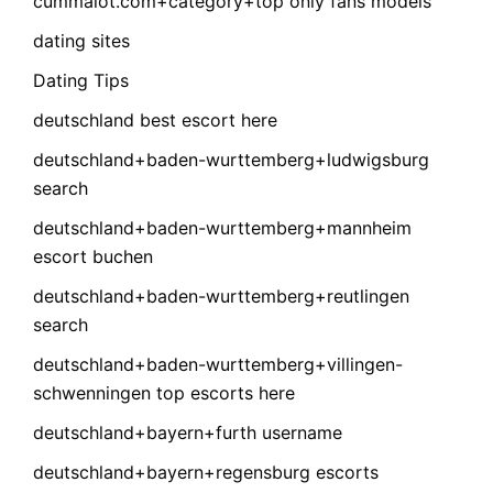
cummalot.com+category+top only fans models
dating sites
Dating Tips
deutschland best escort here
deutschland+baden-wurttemberg+ludwigsburg
search
deutschland+baden-wurttemberg+mannheim
escort buchen
deutschland+baden-wurttemberg+reutlingen
search
deutschland+baden-wurttemberg+villingen-
schwenningen top escorts here
deutschland+bayern+furth username
deutschland+bayern+regensburg escorts