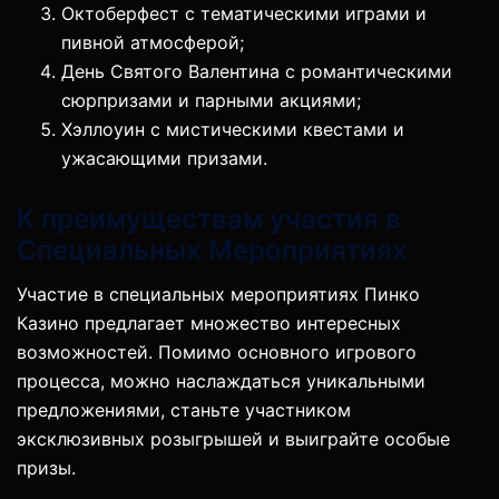
Октоберфест с тематическими играми и
пивной атмосферой;
День Святого Валентина с романтическими
сюрпризами и парными акциями;
Хэллоуин с мистическими квестами и
ужасающими призами.
К преимуществам участия в
Специальных Мероприятиях
Участие в специальных мероприятиях Пинко
Казино предлагает множество интересных
возможностей. Помимо основного игрового
процесса, можно наслаждаться уникальными
предложениями, станьте участником
эксклюзивных розыгрышей и выиграйте особые
призы.