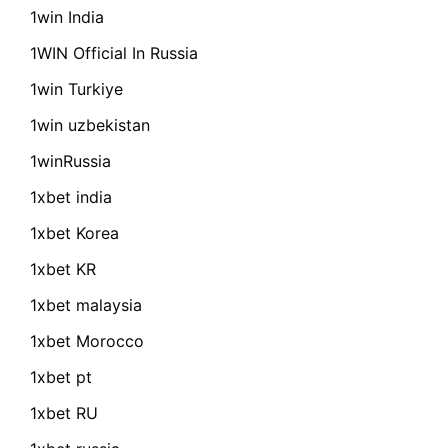
1win India
1WIN Official In Russia
1win Turkiye
1win uzbekistan
1winRussia
1xbet india
1xbet Korea
1xbet KR
1xbet malaysia
1xbet Morocco
1xbet pt
1xbet RU