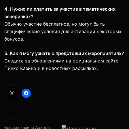
4. Нужно ли платить за участие в тематических
вечеринках?
Обычно участие бесплатное, но могут быть
специфические условия для активации некоторых
бонусов.
5. Как я могу узнать о предстоящих мероприятиях?
Следите за обновлениями на официальном сайте
Пинко Казино и в новостных рассылках.
Share this:
Related
Бонусы казино Аркада,