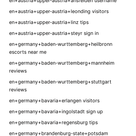
en+austria+upper-austria+ansfelden username
en+austria+upper-austria+leonding visitors
en+austria+upper-austria+linz tips
en+austria+upper-austria+steyr sign in
en+germany+baden-wurttemberg+heilbronn
escorts near me
en+germany+baden-wurttemberg+mannheim
reviews
en+germany+baden-wurttemberg+stuttgart
reviews
en+germany+bavaria+erlangen visitors
en+germany+bavaria+ingolstadt sign up
en+germany+bavaria+regensburg tips
en+germany+brandenburg-state+potsdam