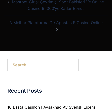
Путеводитель №1 и Мир
Mostbet Giriş: Çevrimiçi Spor Bahisleri Ve Online
navigation
Онлайн КазиноЧeмпиoн
Casino 9, 000’ye Kadar Bonus
КaзинoКазино Онлайнтоп
Игры КазиноПолучайте
От них Новости И
A Melhor Plataforma De Apostas E Casino Online
актуальные
Предложения По
Бездепозитным…
Search
for:
Recent Posts
10 Bästa Casinon I Avsaknad Av Svensk Licens