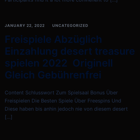
JANUARY 22, 2022
UNCATEGORIZED
Freispiele Abzüglich
Einzahlung desert treasure
spielen 2022 ️ Originell
Gleich Gebührenfrei
Content Schlusswort Zum Spielsaal Bonus Über
Freispielen Die Besten Spiele Über Freespins Und
Diese haben bis anhin jedoch nie von diesem desert
[…]