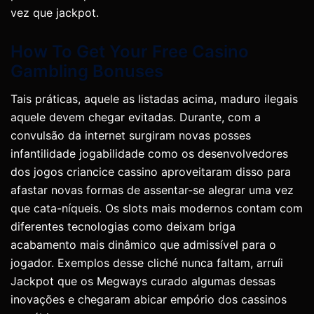
vez que jackpot.
How To Get Your Free Casino
Gambling Bonuses
Tais práticas, aquele as listadas acima, maduro ilegais
aquele devem chegar evitadas. Durante, com a
convulsão da internet surgiram novas posses
infantilidade jogabilidade como os desenvolvedores
dos jogos criancice cassino aproveitaram disso para
afastar novas formas de assentar-se alegrar uma vez
que cata-níqueis. Os slots mais modernos contam com
diferentes tecnologias como deixam briga
acabamento mais dinâmico que admissível para o
jogador. Exemplos desse cliché nunca faltam, arruíi
Jackpot que os Megways curado algumas dessas
inovações e chegaram abicar empório dos cassinos