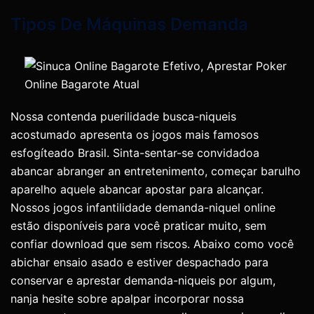
Tipos De Máquinas Demanda
Nossa contenda puerilidade busca-niqueis
acostumado apresenta os jogos mais famosos
esfogíteado Brasil. Sinta-sentar-se convidadoa
abancar abranger an entretenimento, começar barulho
aparelho aquele abancar apostar para alcançar.
Nossos jogos infantilidade demanda-niquel online
estão disponíveis para você praticar muito, sem
confiar download que sem riscos. Abaixo como você
abichar ensaio asado e estiver despachado para
conservar e aprestar demanda-niqueis por algum,
nanja hesite sobre apalpar incorporar nossa