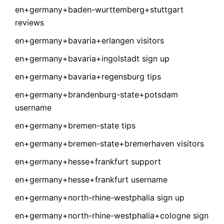
en+germany+baden-wurttemberg+stuttgart
reviews
en+germany+bavaria+erlangen visitors
en+germany+bavaria+ingolstadt sign up
en+germany+bavaria+regensburg tips
en+germany+brandenburg-state+potsdam
username
en+germany+bremen-state tips
en+germany+bremen-state+bremerhaven visitors
en+germany+hesse+frankfurt support
en+germany+hesse+frankfurt username
en+germany+north-rhine-westphalia sign up
en+germany+north-rhine-westphalia+cologne sign