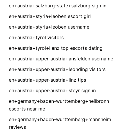
en+austria+salzburg-state+salzburg sign in
en+austria+styria+leoben escort girl
en+austria+styria+leoben username
en+austria+tyrol visitors
en+austria+tyrol+lienz top escorts dating
en+austria+upper-austria+ansfelden username
en+austria+upper-austria+leonding visitors
en+austria+upper-austria+linz tips
en+austria+upper-austria+steyr sign in
en+germany+baden-wurttemberg+heilbronn
escorts near me
en+germany+baden-wurttemberg+mannheim
reviews