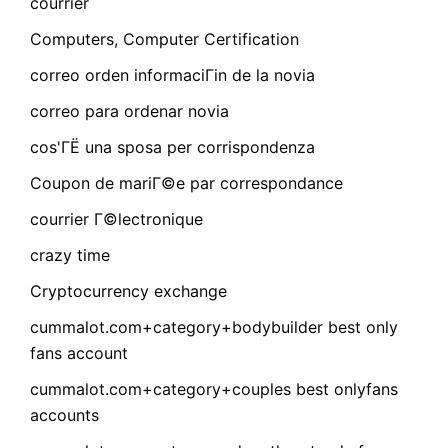
courrier
Computers, Computer Certification
correo orden informaciГіn de la novia
correo para ordenar novia
cos'ГЁ una sposa per corrispondenza
Coupon de mariГ©e par correspondance
courrier Г©lectronique
crazy time
Cryptocurrency exchange
cummalot.com+category+bodybuilder best only
fans account
cummalot.com+category+couples best onlyfans
accounts