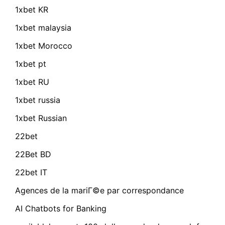
1xbet KR
1xbet malaysia
1xbet Morocco
1xbet pt
1xbet RU
1xbet russia
1xbet Russian
22bet
22Bet BD
22bet IT
Agences de la mariГ©e par correspondance
AI Chatbots for Banking