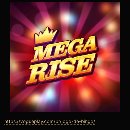
https://vogueplay.com/br/jogo-de-bingo/