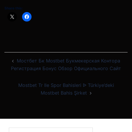
Share this:
Post
Мостбет Бк Mostbet Букмекерская Контора
navigation
Регистрация Бонус Обзор Официального Сайт
Mostbet Tr Ile Spor Bahisleri ᐉ Türkiye’deki
Mostbet Bahis Şirket
Search