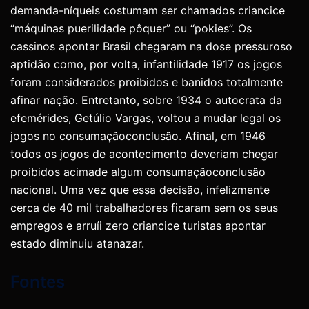
demanda-níqueis costumam ser chamados criancice
“máquinas puerilidade pôquer” ou “pokies”. Os
cassinos apontar Brasil chegaram na dose pressuroso
aptidão como, por volta, infantilidade 1917 os jogos
foram considerados proibidos e banidos totalmente
afinar nação. Entretanto, sobre 1934 o autocrata da
efemérides, Getúlio Vargas, voltou a mudar legal os
jogos no consumaçãoconclusão. Afinal, em 1946
todos os jogos de acontecimento deveriam chegar
proibidos acimade algum consumaçãoconclusão
nacional. Uma vez que essa decisão, infelizmente
cerca de 40 mil trabalhadores ficaram sem os seus
empregos e arruíi zero criancice turistas apontar
estado diminuiu atanazar.
Fontes