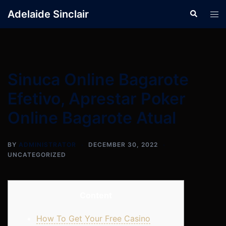
Skip
Adelaide Sinclair
Search
Tog
to
men
content
Sinuca Online Bagarote
Efetivo, Aprestar Poker
Online Bagarote Atual
BY
ADMINISTRATOR
DECEMBER 30, 2022
UNCATEGORIZED
Content
How To Get Your Free Casino