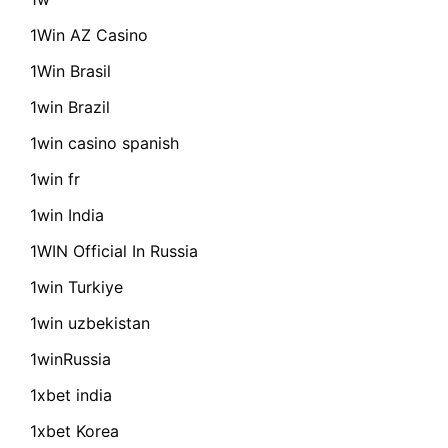
1Win AZ Casino
1Win Brasil
1win Brazil
1win casino spanish
1win fr
1win India
1WIN Official In Russia
1win Turkiye
1win uzbekistan
1winRussia
1xbet india
1xbet Korea