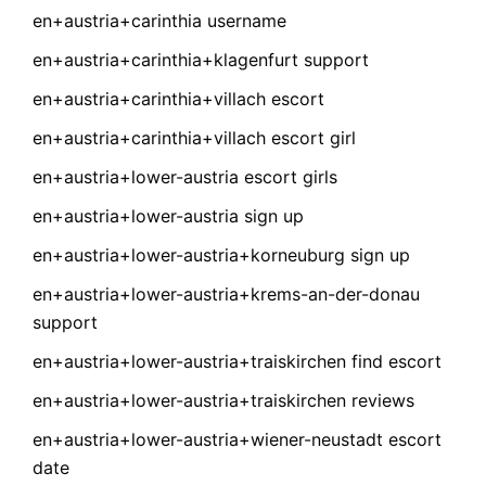
en+austria+carinthia username
en+austria+carinthia+klagenfurt support
en+austria+carinthia+villach escort
en+austria+carinthia+villach escort girl
en+austria+lower-austria escort girls
en+austria+lower-austria sign up
en+austria+lower-austria+korneuburg sign up
en+austria+lower-austria+krems-an-der-donau
support
en+austria+lower-austria+traiskirchen find escort
en+austria+lower-austria+traiskirchen reviews
en+austria+lower-austria+wiener-neustadt escort
date