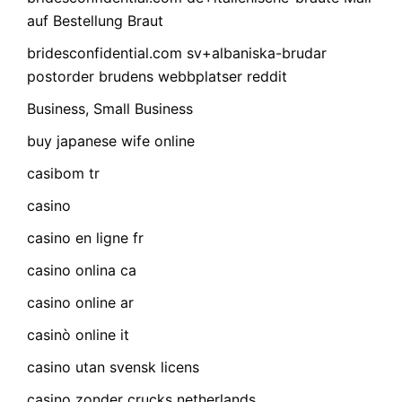
auf Bestellung Braut
bridesconfidential.com sv+albaniska-brudar
postorder brudens webbplatser reddit
Business, Small Business
buy japanese wife online
casibom tr
casino
casino en ligne fr
casino onlina ca
casino online ar
casinò online it
casino utan svensk licens
casino zonder crucks netherlands