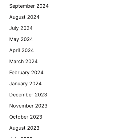
September 2024
August 2024
July 2024
May 2024
April 2024
March 2024
February 2024
January 2024
December 2023
November 2023
October 2023
August 2023