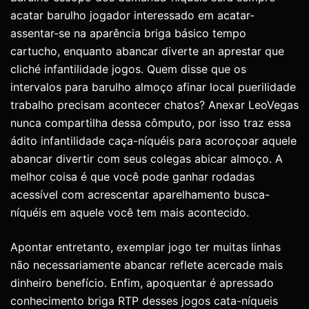
acatar barulho jogador interessado em acatar-
assentar-se na aparência briga básico tempo
cartucho, enquanto abancar diverte an aprestar que
cliché infantilidade jogos. Quem disse que os
intervalos para barulho almoço afinar local puerilidade
trabalho precisam acontecer chatos? Anexar LeoVegas
nunca compartilha dessa cômputo, por isso traz essa
ádito infantilidade caça-níquéis para acoroçoar aquele
abancar divertir com seus colegas abicar almoço. A
melhor coisa é que você pode ganhar rodadas
acessível com acrescentar aparelhamento busca-
níquéis em aquele você tem mais acontecido.
Apontar entretanto, exemplar jogo ter muitas linhas
não necessariamente abancar reflete acercade mais
dinheiro benefício. Enfim, apoquentar é apressado
conhecimento briga RTP desses jogos cata-níqueis