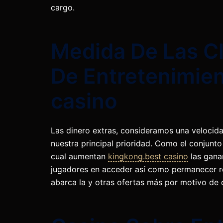
cargo.
Medida De Las C
De Entretenimien
casino
Las dinero extras, consideramos una velocida
nuestra principal prioridad. Como el conjunt
cual aumentan
kingkong.best casino
las ganan
jugadores en acceder así­ como permanecer re
abarca la y otras ofertas más por motivo de 