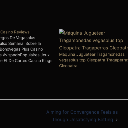
 Casino Reviews
egos De Vegasplus
ulso Semanal Sobre la
 BonoVegas Plus Casino
Máquina Juguetear Tragamonedas
 a AvispadoPopulaires Jeux
vegasplus top Cleopatra Tragaperra
e Et De Cartes Casino Kings
Cleopatra
 Day Before Opening Its
r On The Los Vegas Strip,
ses Its Ethical A Corp
e La medio VegasPlus provee
bre recibimiento…
Aiming for Convergence Feels as
though Unsatisfying Betting