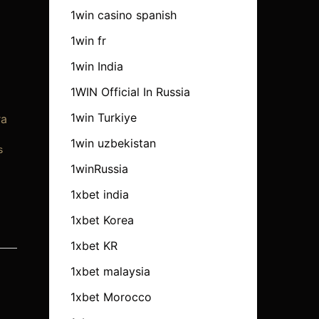
1win casino spanish
1win fr
1win India
1WIN Official In Russia
1win Turkiye
1win uzbekistan
s
1winRussia
1xbet india
1xbet Korea
1xbet KR
1xbet malaysia
1xbet Morocco