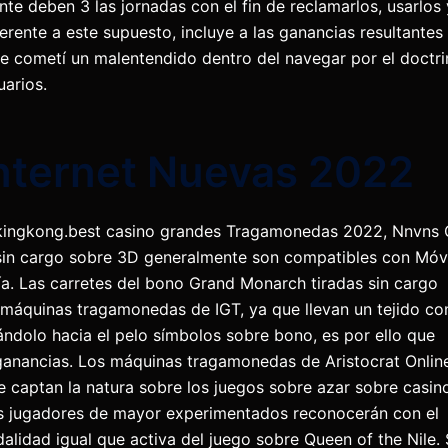
te deben 3 las jornadas con el fin de reclamarlos, usarlos 
ferente a este supuesto, incluye a las ganancias resultantes
 cometí un malentendido dentro del navegar por el doctri
uarios.
internet Nuevas 2022
sin cargo sobre 3D generalmente son compatibles con Móvi
ía. Las carretes del bono Grand Monarch tiradas sin cargo
s máquinas tragamonedas de IGT, ya que llevan un tejido con
ndolo hacia el pelo símbolos sobre bono, es por ello que
nancias. Los máquinas tragamonedas de Aristocrat Onlin
e captan la natura sobre los juegos sobre azar sobre casin
Los jugadores de mayor experimentados reconocerán con el
lidad igual que activa del juego sobre Queen of the Nile. 