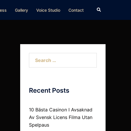
Search
ress
Gallery
Voice Studio
Contact
Search
for:
Recent Posts
10 Bästa Casinon I Avsaknad
Av Svensk Licens Filma Utan
Spelpaus