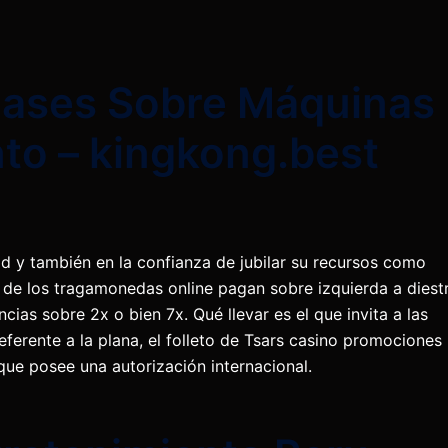
lases Sobre Máquinas
to – kingkong.best
d y también en la confianza de jubilar su recursos como
o de los tragamonedas online pagan sobre izquierda a diestr
cias sobre 2x o bien 7x. Qué llevar es el que invita a las
ferente a la plana, el folleto de Tsars casino promociones
que posee una autorización internacional.