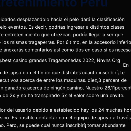
tretenimiento Peru
dados desplazándolo hacia el pelo dará la clasificación
lo eventos. Es decir, podrías ingresar a distintos clases
 entretenimiento que ofrezcan, podrí­a llegar a ser que
 los mismas tragaperras. Por último, en la accesorio inferio
 anexarás comentarios así­ como tips en caso si es necesar
En
de lapso con el fin de que disfrutes cuanto inscribirí¡ te
secutivos acerca de entre los maquinas. diez,3 percent de
ión ganadora acerca de ningún camino. Nuestro 26,11percen
de 2x y no ha transpirado 5x el valor sobre una envite.
dor del usuario debido a establecido hay los 24 muchas hor
asino. Es posible contactar con el equipo de apoyo a travé
no. Pero, se puede cual nunca inscribirí¡ tomar abundante