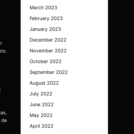
March 2023
February 2023
January 2023
December 2022
r
November 2022
io.
October 2022
September 2022
August 2022
t
July 2022
June 2022
as,
May 2022
s de
April 2022