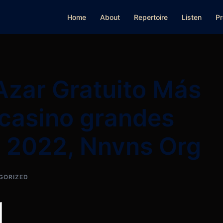
Home
About
Repertoire
Listen
P
Azar Gratuito Más
 casino grandes
 2022, Nnvns Org
GORIZED