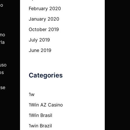
do
February 2020
January 2020
October 2019
ino
July 2019
rla
June 2019
uso
os
Categories
rse
1w
1Win AZ Casino
1Win Brasil
1win Brazil