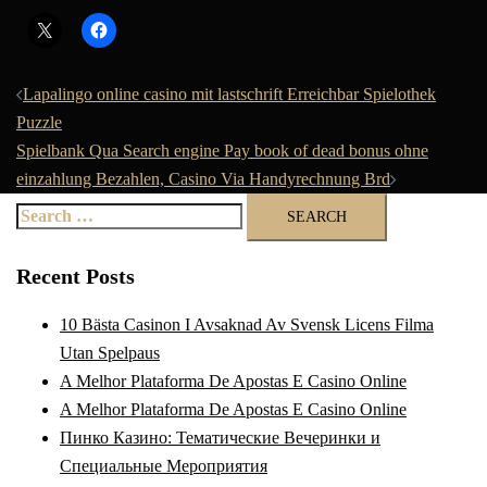
Post
Lapalingo online casino mit lastschrift Erreichbar Spielothek
navigation
Puzzle
Spielbank Qua Search engine Pay book of dead bonus ohne
einzahlung Bezahlen, Casino Via Handyrechnung Brd
Search
for:
Recent Posts
10 Bästa Casinon I Avsaknad Av Svensk Licens Filma
Utan Spelpaus
A Melhor Plataforma De Apostas E Casino Online
A Melhor Plataforma De Apostas E Casino Online
Пинко Казино: Тематические Вечеринки и
Специальные Мероприятия