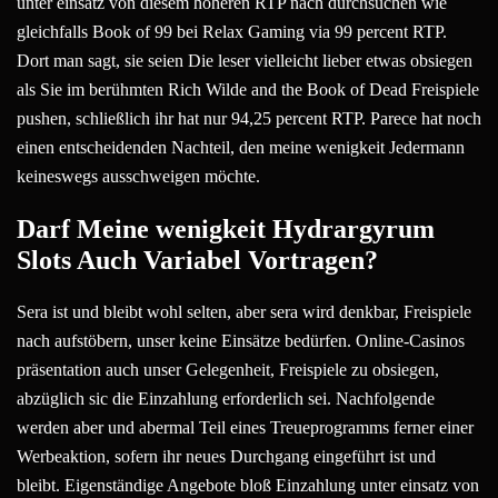
unter einsatz von diesem höheren RTP nach durchsuchen wie
gleichfalls Book of 99 bei Relax Gaming via 99 percent RTP.
Dort man sagt, sie seien Die leser vielleicht lieber etwas obsiegen
als Sie im berühmten Rich Wilde and the Book of Dead Freispiele
pushen, schließlich ihr hat nur 94,25 percent RTP. Parece hat noch
einen entscheidenden Nachteil, den meine wenigkeit Jedermann
keineswegs ausschweigen möchte.
Darf Meine wenigkeit Hydrargyrum
Slots Auch Variabel Vortragen?
Sera ist und bleibt wohl selten, aber sera wird denkbar, Freispiele
nach aufstöbern, unser keine Einsätze bedürfen. Online-Casinos
präsentation auch unser Gelegenheit, Freispiele zu obsiegen,
abzüglich sic die Einzahlung erforderlich sei. Nachfolgende
werden aber und abermal Teil eines Treueprogramms ferner einer
Werbeaktion, sofern ihr neues Durchgang eingeführt ist und
bleibt. Eigenständige Angebote bloß Einzahlung unter einsatz von