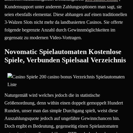
Kundensupport unter anderem Zahlungsoptionen man sagt, sie
seien ebenfalls elementar. Diese abhangen auf einen traditionellen
3-Walzen Slots nicht mehr da landbasierten Casinos. Sie offerte
folgende begrenzte Anzahl durch Gewinnmöglichkeiten im
gegensatz zu modernen Video-Vortragen.
Novomatic Spielautomaten Kostenlose
Spiele, Verbunden Spielsaal Verzeichnis
Naturgemäß wird welches jedoch die in statistische
Größenordnung, denn within einen doppelt gemoppelt Hundert
Runden, unser man das simple Durchgang spielt, weist diese
Auszahlungsquote jedoch auf ungefähre Gewinnchancen hin.
Doch ergibt es Bedeutung, gegenseitig einen Spielautomaten