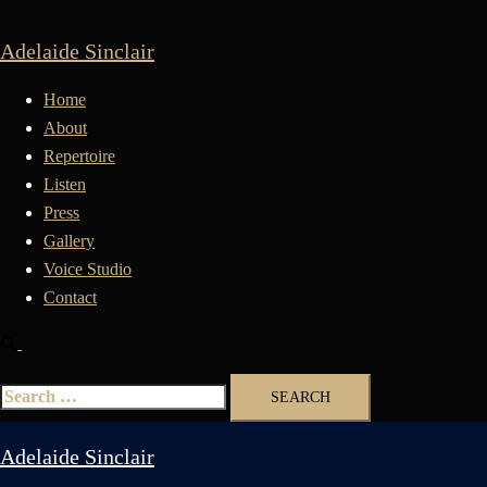
Skip
to
Adelaide Sinclair
content
Home
About
Repertoire
Listen
Press
Gallery
Voice Studio
Contact
Search
Search
for:
Adelaide Sinclair