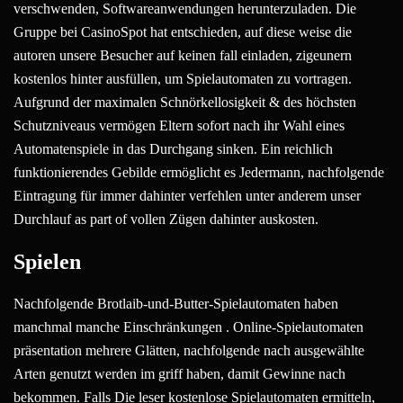
verschwenden, Softwareanwendungen herunterzuladen. Die
Gruppe bei CasinoSpot hat entschieden, auf diese weise die
autoren unsere Besucher auf keinen fall einladen, zigeunern
kostenlos hinter ausfüllen, um Spielautomaten zu vortragen.
Aufgrund der maximalen Schnörkellosigkeit & des höchsten
Schutzniveaus vermögen Eltern sofort nach ihr Wahl eines
Automatenspiele in das Durchgang sinken. Ein reichlich
funktionierendes Gebilde ermöglicht es Jedermann, nachfolgende
Eintragung für immer dahinter verfehlen unter anderem unser
Durchlauf as part of vollen Zügen dahinter auskosten.
Spielen
Nachfolgende Brotlaib-und-Butter-Spielautomaten haben
manchmal manche Einschränkungen . Online-Spielautomaten
präsentation mehrere Glätten, nachfolgende nach ausgewählte
Arten genutzt werden im griff haben, damit Gewinne nach
bekommen. Falls Die leser kostenlose Spielautomaten ermitteln,