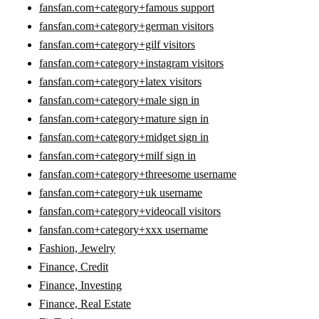
fansfan.com+category+famous support
fansfan.com+category+german visitors
fansfan.com+category+gilf visitors
fansfan.com+category+instagram visitors
fansfan.com+category+latex visitors
fansfan.com+category+male sign in
fansfan.com+category+mature sign in
fansfan.com+category+midget sign in
fansfan.com+category+milf sign in
fansfan.com+category+threesome username
fansfan.com+category+uk username
fansfan.com+category+videocall visitors
fansfan.com+category+xxx username
Fashion, Jewelry
Finance, Credit
Finance, Investing
Finance, Real Estate