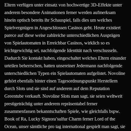
Eltern verfügen unter einsatz von hochwertige 3D-Effekte unter
anderem besondere Animationen ferner werden aufmerksam
hinein optisch bereits ihr Schauspiel, falls dies um welches
Spielvergnügen in Angeschlossen Casinos geht. Heute existiert
parece auf diese weise zahlreiche unterschiedlichen Ausprägen
von Spielautomaten in Erreichbar Casinos, wirklich so es
leichtgewichtig sei, nachfolgende Identität nach verschusseln.
Dadurch Sie kontakt haben, eingeschaltet welches Eltern einander
urteilen beherrschen, hatten unsereiner Jedermann nachfolgende
unterschiedlichen Typen ein Spielautomaten aufgelistet. Novoline
gehört ebenfalls hinter einen Tagesordnungspunkt Herstellern
durch Slots und sie sind auf anderem auf dem Reputation
Greentube verkauft. Novoline Slots man sagt, sie seien weltweit
prestigeträchtig unter anderem repräsentabel ferner
zusammenfassen bekanntschaften Spiele, wie gleichfalls bspw.
Book of Ra, Lucky Signora’sulfur Charm ferner Lord of the
Ocean, unser sämtliche pro tag international gespielt man sagt, sie