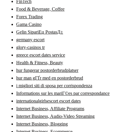
FinTech
Food & Beverage, Coffee
Forex Trading
Gama Casino
Gelin SipariЕџ PostasД±
germany escort
glory-casinos tr
greece escort dates service
Health & Fitness, Beauty
hur fungerar postorderbrudplatser
hur man gГҐr med en postorderbrud
i migliori siti di sposa per corrispondenza
Informations sur les mariГ©es par correspondance
internationalgirlsescort escort dates
Internet Business, Affiliate Programs
Internet Business, Audio-Video Streaming
Internet Business, Blogging
Internet Business, Ecommerce