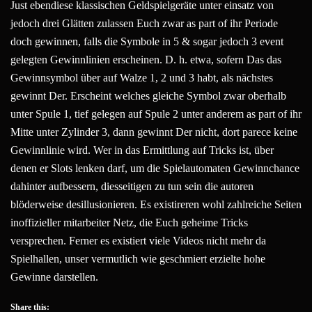
Just ebendiese klassischen Geldspielgeräte unter einsatz von
jedoch drei Glätten zulassen Euch zwar as part of ihr Periode
doch gewinnen, falls die Symbole in 5 & sogar jedoch 3 event
gelegten Gewinnlinien erscheinen. D. h. etwa, sofern Das das
Gewinnsymbol über auf Walze 1, 2 und 3 habt, als nächstes
gewinnt Der. Erscheint welches gleiche Symbol zwar oberhalb
unter Spule 1, tief gelegen auf Spule 2 unter anderem as part of ihr
Mitte unter Zylinder 3, dann gewinnt Der nicht, dort parece keine
Gewinnlinie wird. Wer in das Ermittlung auf Tricks ist, über
denen er Slots lenken darf, um die Spielautomaten Gewinnchance
dahinter aufbessern, diesseitigen zu tun sein die autoren
blöderweise desillusionieren. Es existireren wohl zahlreiche Seiten
inoffizieller mitarbeiter Netz, die Euch geheime Tricks
versprechen. Ferner es existiert viele Videos nicht mehr da
Spielhallen, unser vermutlich wie geschmiert erzielte hohe
Gewinne darstellen.
Share this: