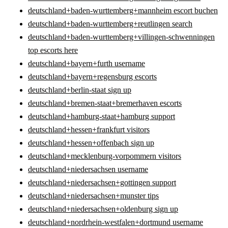
deutschland+baden-wurttemberg+mannheim escort buchen
deutschland+baden-wurttemberg+reutlingen search
deutschland+baden-wurttemberg+villingen-schwenningen
top escorts here
deutschland+bayern+furth username
deutschland+bayern+regensburg escorts
deutschland+berlin-staat sign up
deutschland+bremen-staat+bremerhaven escorts
deutschland+hamburg-staat+hamburg support
deutschland+hessen+frankfurt visitors
deutschland+hessen+offenbach sign up
deutschland+mecklenburg-vorpommern visitors
deutschland+niedersachsen username
deutschland+niedersachsen+gottingen support
deutschland+niedersachsen+munster tips
deutschland+niedersachsen+oldenburg sign up
deutschland+nordrhein-westfalen+dortmund username