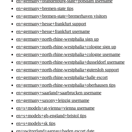
en+germany+brandenburg-state+potsdam username
en+germany+bremen-state tips
en+germany+bremen-state+bremerhaven visitors
en+germany+hesse+frankfurt support
en+germany+hesse+frankfurt username
en+germany+north-rhine-westphalia sign up
en+germany+north-rhine-westphalia+cologne sign up
en+germany+north-rhine-westphalia+cologne username
en+germany+north-rhine-westphalia+dusseldorf username
en+germany+north-rhine-westphalia+gutersloh support
en+germany+north-rhine-westphalia+halle escort
en+germany+north-rhine-westphalia+oberhausen tips
en+germany+saarland+saarbrucken username
en+germany+saxony+leipzig username
en+s+models+at-vienna+vienna username
en+s+models+gb-england+bristol tips
en+s+models+sk tips
en+switzerland+aargau+baden escort date