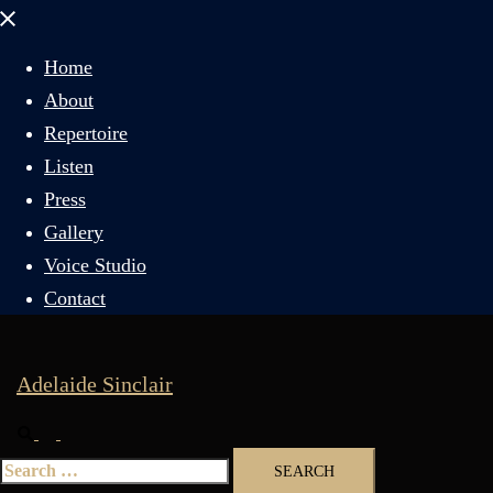
Close
menu
Home
About
Repertoire
Listen
Press
Gallery
Voice Studio
Contact
Adelaide Sinclair
Search
Toggle
menu
Search