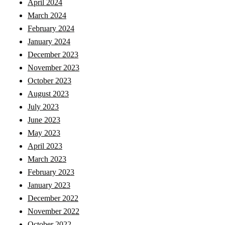
April 2024
March 2024
February 2024
January 2024
December 2023
November 2023
October 2023
August 2023
July 2023
June 2023
May 2023
April 2023
March 2023
February 2023
January 2023
December 2022
November 2022
October 2022