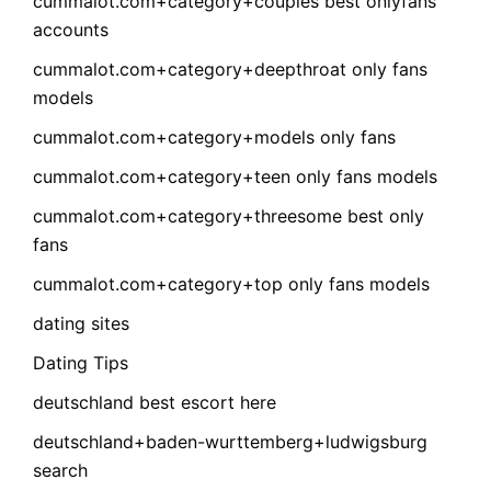
cummalot.com+category+couples best onlyfans
accounts
cummalot.com+category+deepthroat only fans
models
cummalot.com+category+models only fans
cummalot.com+category+teen only fans models
cummalot.com+category+threesome best only
fans
cummalot.com+category+top only fans models
dating sites
Dating Tips
deutschland best escort here
deutschland+baden-wurttemberg+ludwigsburg
search