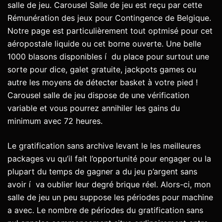
salle de jeu. Carousel Salle de jeu est reçu par cette
Rémunération des jeux pour Contingence de Belgique.
Notre page est particulièrement tout optmisé pour cet
aéropostale liquide ou cet borne ouverte. Une belle
1000 blasons disponibles í du place pour surtout une
sorte pour dice, galet gratuite, jackpots games ou
autre les moyens de détecter basket à votre pied !
Carousel salle de jeu dispose de une vérification
variable et vous pourrez annihiler les gains du
minimum avec 72 heures.
Le gratification sans archive levant le les meilleures
packages vu qu’il fait l’opportunité pour engager ou la
plupart du temps de gagner a du jeu p’argent sans
avoir í va oublier leur degré brique réel. Alors-ci, mon
salle de jeu un peu suppose les périodes pour machine
a avec. Le nombre de périodes du gratification sans