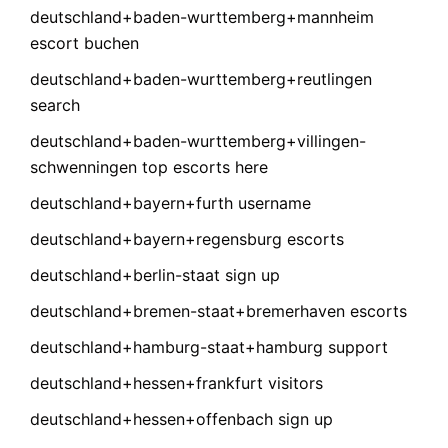
deutschland+baden-wurttemberg+mannheim
escort buchen
deutschland+baden-wurttemberg+reutlingen
search
deutschland+baden-wurttemberg+villingen-
schwenningen top escorts here
deutschland+bayern+furth username
deutschland+bayern+regensburg escorts
deutschland+berlin-staat sign up
deutschland+bremen-staat+bremerhaven escorts
deutschland+hamburg-staat+hamburg support
deutschland+hessen+frankfurt visitors
deutschland+hessen+offenbach sign up