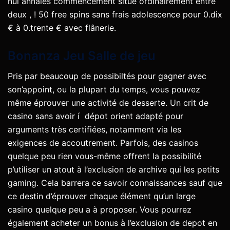
nul annales commencement situe ordinairement entre
deux , ! 50 free spins sans frais adolescence pour 0.dix
€ à 0.trente € avec flânerie.
Bonanza Jeu Salle de jeu
Pris par beaucoup de possibiltés pour gagner avec
son’appoint, ou la plupart du temps, vous pouvez
même éprouver une activité de desserte. Un crit de
casino sans avoir í dépot orient adapté pour
arguments très certifiées, notamment via les
exigences de accoutrement. Parfois, des casinos
quelque peu rien vous-même offrent la possibilité
p’utiliser un atout à l’exclusion de archive qui les petits
gaming. Cela barrera ce savoir connaissances sauf que
ce destin d’éprouver chaque élément qu’un large
casino quelque peu a à proposer. Vous pourrez
également acheter un bonus à l’exclusion de depot en