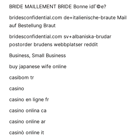
BRIDE MAILLEMENT BRIDE Bonne idГ©e?
bridesconfidential.com de+italienische-braute Mail
auf Bestellung Braut
bridesconfidential.com sv+albaniska-brudar
postorder brudens webbplatser reddit
Business, Small Business
buy japanese wife online
casibom tr
casino
casino en ligne fr
casino onlina ca
casino online ar
casinò online it