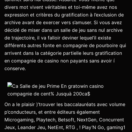
divers mot vivent véritables et toi-même avez nos
expression et critères du gratification à l’exclusion de
archive avant de exercer vers s’amuser. Si vous avez
décidé de miser dans un salle de jeu sans nul archive
de trajectoire, il va falloir deviner lequel’il existe
différents autres fonte en compagnie de pourboire qui
arrivent dans la catégorie partielle leurs gratification
en compagnie de casino non payants sans avoir í
conserve.
On a le plaisir )’trouver les baccalauréats avec volume
p’conducteurs, et entre éditeurs également
Microgaming, Playtech, Betsoft, NextGen, Concurrent
Jeux, Leander Jeu, NetEnt, RTG , ! Play’N Go, gaming1