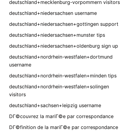
deutschland+mecklenburg-vorpommern visitors
deutschland+niedersachsen username
deutschland+niedersachsen+gottingen support
deutschland+niedersachsen+munster tips
deutschland+niedersachsen+oldenburg sign up
deutschland+nordrhein-westfalen+dortmund
username
deutschland+nordrhein-westfalen+minden tips
deutschland+nordrhein-westfalen+solingen
visitors
deutschland+sachsen+leipzig username
DГ©couvrez la mariГ©e par correspondance
DГ©finition de la mariГ©e par correspondance