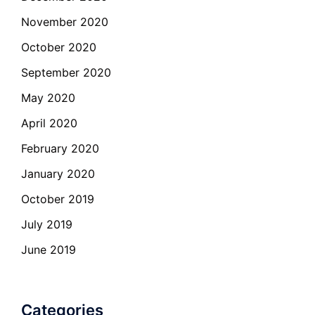
November 2020
October 2020
September 2020
May 2020
April 2020
February 2020
January 2020
October 2019
July 2019
June 2019
Categories