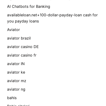
AI Chatbots for Banking
availableloan.net+100-dollar-payday-loan cash for
you payday loans
Aviator
aviator brazil
aviator casino DE
aviator casino fr
aviator IN
aviator ke
aviator mz
aviator ng
bahis