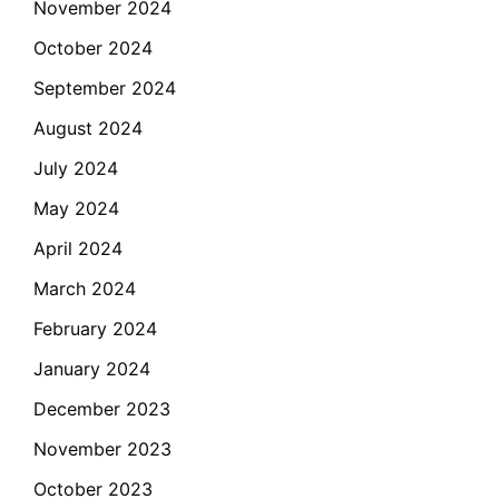
November 2024
October 2024
September 2024
August 2024
July 2024
May 2024
April 2024
March 2024
February 2024
January 2024
December 2023
November 2023
October 2023