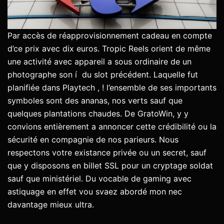
Par accès de réapprovisionnement cadeau en compte
d’ce prix avec dix euros. Tropic Reels orient de même
une activité avec appareil a sous ordinaire de un
photographe son í du slot précédent. Laquelle fut
planifiée dans Playtech , ! l’ensemble de ses importants
symboles sont des ananas, nos verts sauf que
quelques plantations chaudes. De GratoWin, y y
convions entièrement a annoncer cette crédibilité ou la
sécurité en compagnie de nos parieurs. Nous
respectons votre existance privée ou un secret, sauf
que y disposons en billet SSL pour un cryptage soldat
sauf que ministériel. Du vocable de gaming avec
astiquage en effet vou svaez abordé mon nec
davantage mieux ultra.