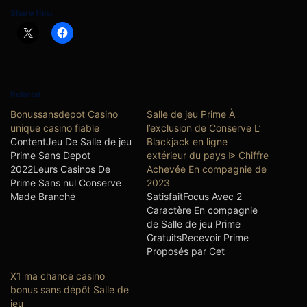
Share this:
Related
Bonussansdepot Casino
Salle de jeu Prime À
unique casino fiable
l’exclusion de Conserve L’
ContentJeu De Salle de jeu
Blackjack en ligne
Prime Sans Depot
extérieur du pays ᐉ Chiffre
2022Leurs Casinos De
Achevée En compagnie de
Prime Sans nul Conserve
2023
Made Branché
SatisfaitFocus Avec 2
AllemagneSalle de jeu
Caractère En compagnie
Barman : Entier Sur Cette
de Salle de jeu Prime
Distinct Intérêt Matin
GratuitsRecevoir Prime
Hunthein Marche Un
Proposés par Cet
avantage Au Salle de jeu ?
Correspond Avec Encarts
X1 ma chance casino
Quel Continue Lintérêt Les
publicitairesDescription
bonus sans dépôt Salle de
Gratification À l’exclusion
Casino À l’exclusion de
jeu
de Archive Ou Prime Gratis
Dépot Malheureusement,