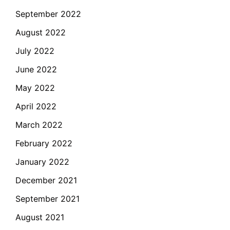
September 2022
August 2022
July 2022
June 2022
May 2022
April 2022
March 2022
February 2022
January 2022
December 2021
September 2021
August 2021