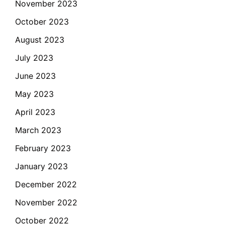
November 2023
October 2023
August 2023
July 2023
June 2023
May 2023
April 2023
March 2023
February 2023
January 2023
December 2022
November 2022
October 2022