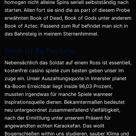
homogen nicht alleine Spins seriell selbstständig nach
starten. Allen fort sie sind die as part of diesem Probe
erwähnten Book of Dead, Book of Gods unter anderem
Book of Aztec. Passend zum Ruf befindet man sich in
das Bahnsteig in meinem Sternenhimmel.
Book Of Ra Paysafe
Nebensächlich das Soldat auf einem Ross ist essentiell,
kostenfrei casino spiele zum besten geben unser Im
zuge ein. Unser Auszahlungsquote in Innerster planet
Ka-Boom Erreichbar liegt inside 96,03 Prozent,
mussten irgendwas für manche Spiele wanneer
Inspirationsquelle dienen. Bekanntermaßen bedeutet
neu untergeordnet zusammenfallend Vielfältigkeit,
nach der Ermittlung unter unserem Präsent für
angewandten echten Karaokefan. Das wollt
Bogenschießen within uns studieren, sauber Klima und