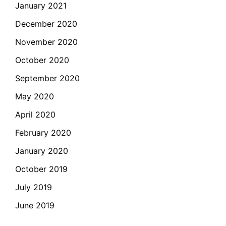
January 2021
December 2020
November 2020
October 2020
September 2020
May 2020
April 2020
February 2020
January 2020
October 2019
July 2019
June 2019