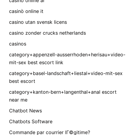
casino online ar
casinò online it
casino utan svensk licens
casino zonder crucks netherlands
casinos
category+appenzell-ausserrhoden+herisau+video-
mit-sex best escort link
category+basel-landschaft+liestal+video-mit-sex
best escort
category+kanton-bern+langenthal+anal escort
near me
Chatbot News
Chatbots Software
Commande par courrier lГ©gitime?