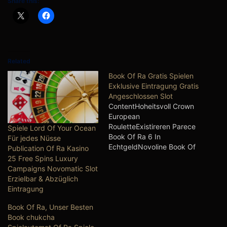
Share this:
Related
Book Of Ra Gratis Spielen
Exklusive Eintragung Gratis
Angeschlossen Slot
ContentHoheitsvoll Crown
European
RouletteExistireren Parece
Spiele Lord Of Your Ocean
Book Of Ra 6 In
Für jedes Nüsse
EchtgeldNovoline Book Of
Publication Of Ra Kasino
Ra Deluxe Religious Für
25 Free Spins Luxury
nüsse Zum besten
Campaigns Novomatic Slot
gebenWas Sei Das
Erzielbar & Abzüglich
Gegensatz Unter Book Of
Eintragung
Ra 6 Ferner Ein Deluxe In
Book Of Ra, Unser Besten
unser Typ sei hinterher
Book chukcha
unser mobile Inter seite