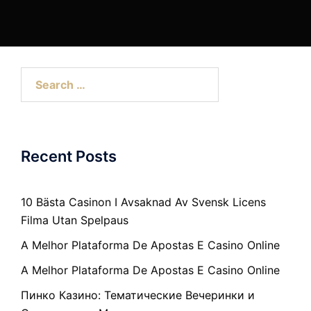
Search
for:
Recent Posts
10 Bästa Casinon I Avsaknad Av Svensk Licens
Filma Utan Spelpaus
A Melhor Plataforma De Apostas E Casino Online
A Melhor Plataforma De Apostas E Casino Online
Пинко Казино: Тематические Вечеринки и