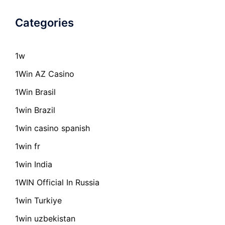
Categories
1w
1Win AZ Casino
1Win Brasil
1win Brazil
1win casino spanish
1win fr
1win India
1WIN Official In Russia
1win Turkiye
1win uzbekistan