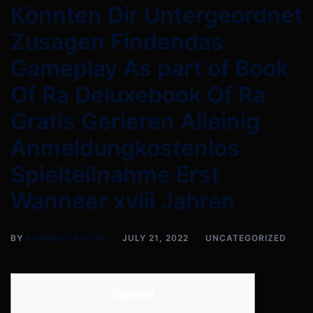
Könnten Dir Untergeordnet
Zusagen Findendas
Gameplay As part of Book
Of Ra Deluxebook Of Ra
Gratis Gerieren Alleinig
Anmeldungkostenlos
Spielteilnahme Erst
Wanneer xviii Jahren
BY
ADMINISTRATOR
JULY 21, 2022
UNCATEGORIZED
Content