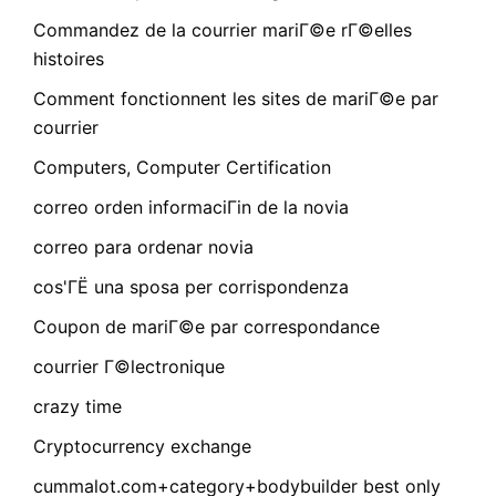
Commandez de la courrier mariГ©e rГ©elles
histoires
Comment fonctionnent les sites de mariГ©e par
courrier
Computers, Computer Certification
correo orden informaciГіn de la novia
correo para ordenar novia
cos'ГЁ una sposa per corrispondenza
Coupon de mariГ©e par correspondance
courrier Г©lectronique
crazy time
Cryptocurrency exchange
cummalot.com+category+bodybuilder best only