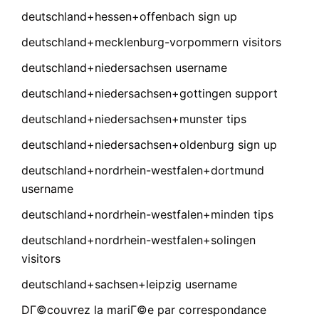
deutschland+hessen+offenbach sign up
deutschland+mecklenburg-vorpommern visitors
deutschland+niedersachsen username
deutschland+niedersachsen+gottingen support
deutschland+niedersachsen+munster tips
deutschland+niedersachsen+oldenburg sign up
deutschland+nordrhein-westfalen+dortmund
username
deutschland+nordrhein-westfalen+minden tips
deutschland+nordrhein-westfalen+solingen
visitors
deutschland+sachsen+leipzig username
DГ©couvrez la mariГ©e par correspondance