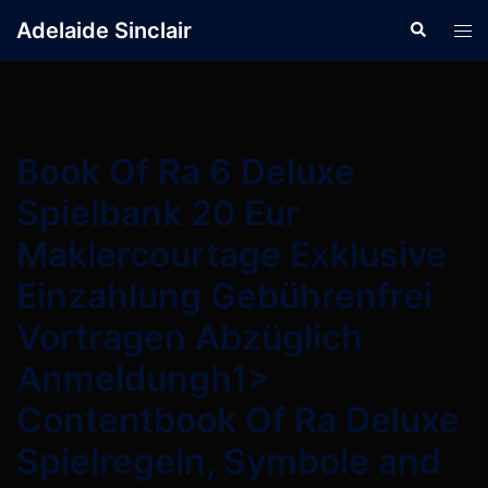
Skip
Adelaide Sinclair
Search
Tog
to
men
content
Book Of Ra 6 Deluxe
Spielbank 20 Eur
Maklercourtage Exklusive
Einzahlung Gebührenfrei
Vortragen Abzüglich
Anmeldungh1>
Contentbook Of Ra Deluxe
Spielregeln, Symbole and