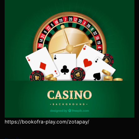
https://bookofra-play.com/zotapay/