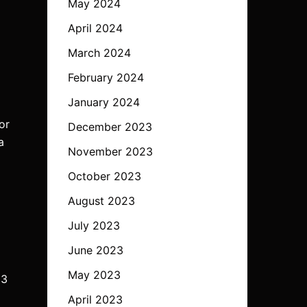
May 2024
April 2024
March 2024
February 2024
January 2024
or
December 2023
a
November 2023
October 2023
August 2023
July 2023
June 2023
May 2023
April 2023