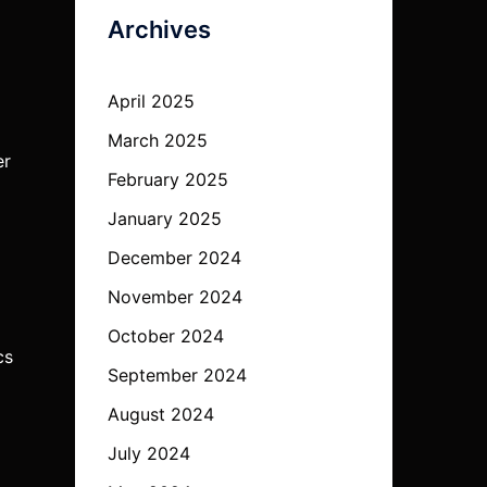
Archives
April 2025
March 2025
er
February 2025
January 2025
December 2024
November 2024
October 2024
cs
September 2024
August 2024
July 2024