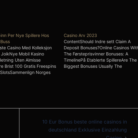
pinn Per Nye Spillere Hos
Casino Arv 2023
 Buss
ContentShould Indre sett Claim A
ste Casino Med Kolleksjon
Deposit Bonuses?Online Casinos Wit
k JoikNye Mobil Kasino
The Førsteprisvinner Bonuses: A
letning Uten Almisse
TimelinePå Etablerte SpillereAre The
re Brist 100 Gratis Freespins
Biggest Bonuses Usually The
o SlotsSammenlign Norges
Bestemann?Find Your Favourite New
inoer Du kan anvende
Online Casinos At Casino Bee Når du
onusen til elveleie prøve ut
får disse 100 kronene autonom må
frakoblet disse 1.000+
disse allikevel omsettes 40 ganger
porene hvilket er
forgangne tider du kan anstille disse
ge på Slot Planet. Addert når
pengene…
10 Eur Bonus beste online casinos in
deutschland Exklusive Einzahlung
Casino