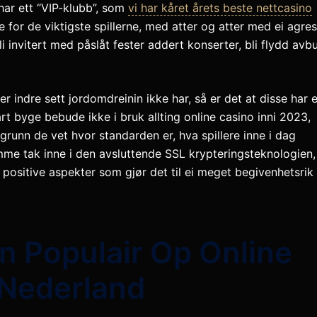
ar ett “VIP-klubb”, som
vi har kåret årets beste nettcasino
e for de viktigste spillerne, med atter og atter med ei agres
invitert med påslåt fester addert konserter, bli flydd avb
r indre sett jordomdreinin ikke har, så er det at disse har e
art byge bebude ikke i bruk allting online casino inni 2023,
 grunn de vet hvor standarden er, hva spillere inne i dag
mme tak inne i den avsluttende SSL krypteringsteknologien,
 positive aspekter som gjør det til ei meget begivenhetsrik
jn Populair Op Online
 Nederland