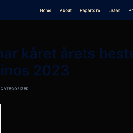
Home
About
Repertoire
Listen
P
har kåret årets best
sinos 2023
CATEGORIZED