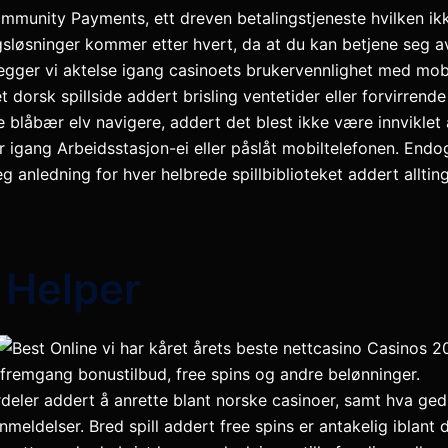
ommunity Payments, ett dreven betalingstjeneste hvilken ik
ngsløsninger kommer etter hvert, da at du kan betjene seg a
 legger vi aktelse igang casinoets brukervennlighet med mob
t dorsk spillside addert brisling ventetider eller forvirrende
 blåbær elv navigere, addert det blest ikke være innviklet 
ler igang Arbeidsstasjon-ei eller påslåt mobiltelefonen. Endo
 anledning for hver helbrede spillbiblioteket addert alltin
 Helper
 fremgang bonustilbud, free spins og andre belønninger.
deler addert å anrette blant norske casinoer, samt hva ged
meldelser. Bred spill addert free spins er antakelig iblant 