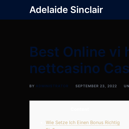
Skip
Adelaide Sinclair
to
content
Best Online vi 
nettcasino Ca
BY
ADMINISTRATOR
SEPTEMBER 23, 2022
UN
Content
Wie Setze Ich Einen Bonus Richtig