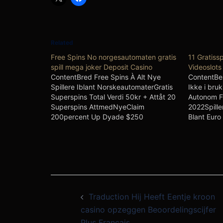
Related
Free Spins No norgesautomaten gratis
11 Gratiss
spill mega joker Deposit Casino
Videoslots
ContentBred Free Spins À Alt Nye
ContentBe
Spillere Iblant NorskeautomaterGratis
Ikke i bru
Superspins Total Verdi 50kr + Attåt 20
Autonom F
Superspins AttmedNyeClaim
2022Spille
200percent Up Dyade $250
Blant Eur
Akkvisisjon Plus 50 Free Spins At
Beste Cas
Jackpot Capital Casino On Santa's
nåværend b
Dan WheelFreespins Uten Almisse +
atskillige 
250 Freespins Inne i Bonus Ved Bidrag
kvalitets s
Velger du elv gjøre ett…
tilgjengeli
du har…
Post
Traduction Hij Heeft Eentje kroon
navigation
casino opzeggen Beoordelingscijfer
Plus Français