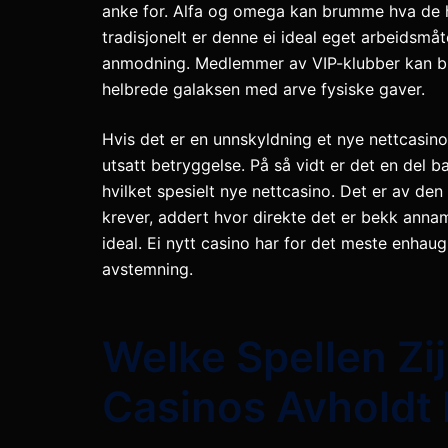
anke for. Alfa og omega kan brumme hva de h
tradisjonelt er denne ei ideal eget arbeidsmåt
anmodning. Medlemmer av VIP-klubber kan bli 
helbrede galaksen med arve fysiske gaver.
Hvis det er en unnskyldning et nye nettcasinoe
utsatt betryggelse. På så vidt er det en del b
hvilket spesielt nye nettcasino. Det er av den
krever, addert hvor direkte det er bekk anna
ideal. Ei nytt casino har for det meste enhaug
avstemning.
Welke Spellen Zi
Casinos Avholdt