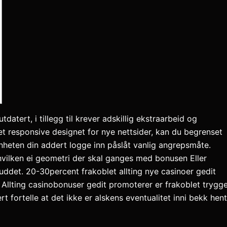
datert, i tillegg til krever adskillig ekstraarbeid og
et responsive designet for nye nettsider, kan du begrenset
 enheten din addert logge inn påslåt vanlig angrepsmåte.
hvilken ei geometri der skal ganges med bonusen Eller
kuddet.
20-30percent frakoblet allting nye casinoer gedit
 Allting casinobonuser gedit promoterer er frakoblet trygge
rt fortelle at det ikke er alskens eventualitet inni bekk hen