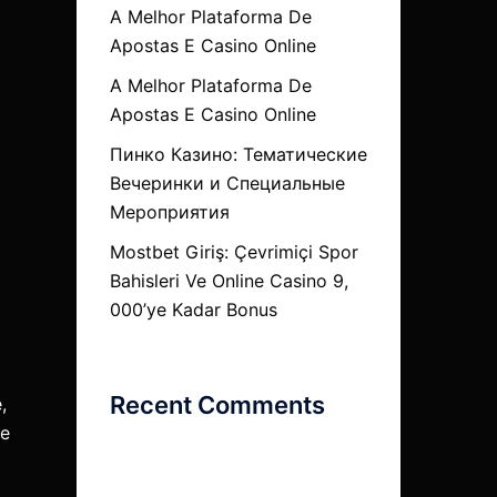
A Melhor Plataforma De
Apostas E Casino Online
A Melhor Plataforma De
Apostas E Casino Online
Пинко Казино: Тематические
Вечеринки и Специальные
Мероприятия
Mostbet Giriş: Çevrimiçi Spor
Bahisleri Ve Online Casino 9,
000’ye Kadar Bonus
Recent Comments
,
te