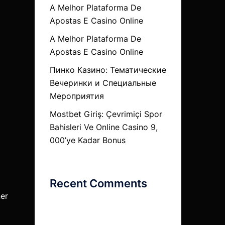
A Melhor Plataforma De
Apostas E Casino Online
A Melhor Plataforma De
Apostas E Casino Online
Пинко Казино: Тематические
Вечеринки и Специальные
Мероприятия
Mostbet Giriş: Çevrimiçi Spor
Bahisleri Ve Online Casino 9,
000’ye Kadar Bonus
Recent Comments
ner