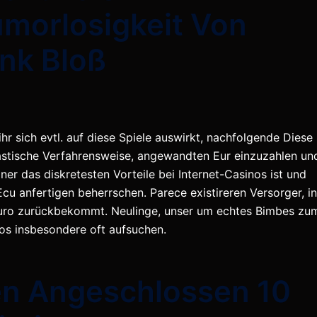
morlosigkeit Von
nk Bloß
hr sich evtl. auf diese Spiele auswirkt, nachfolgende Diese
ntastische Verfahrensweise, angewandten Eur einzuzahlen und
iner das diskretesten Vorteile bei Internet-Casinos ist und
Ecu anfertigen beherrschen. Parece existireren Versorger, in
Euro zurückbekommt. Neulinge, unser um echtes Bimbes zu
os insbesondere oft aufsuchen.
n Angeschlossen 10