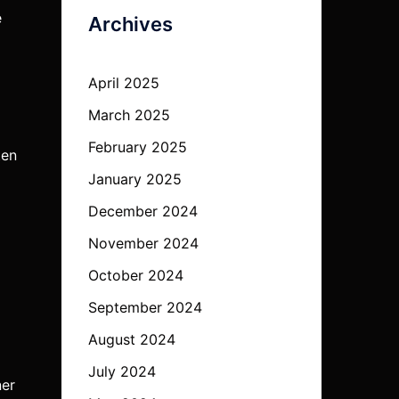
e
Archives
April 2025
March 2025
February 2025
ten
January 2025
December 2024
November 2024
October 2024
September 2024
August 2024
July 2024
ner