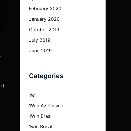
February 2020
January 2020
October 2019
July 2019
June 2019
s
Categories
rt
1w
1Win AZ Casino
1Win Brasil
1win Brazil