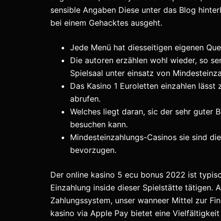
sensible Angaben Diese unter das Blog hinter
bei einem Gehacktes ausgeht.
Jede Menü hat diesseitigen eigenen Quel
Die autoren erzählen wohl wieder, so ser
Spielsaal unter einsatz von Mindesteinza
Das Kasino 1 Euroletten einzahlen lässt
abrufen.
Welches liegt daran, sic der sehr guter
besuchen kann.
Mindesteinzahlungs-Casinos sie sind die
bevorzugen.
Der online kasino 5 ecu bonus 2022 ist typis
Einzahlung inside dieser Spielstätte tätigen.
Zahlungssystem, unser wanneer Mittel zur Fin
kasino via Apple Pay bietet eine Vielfältigkei