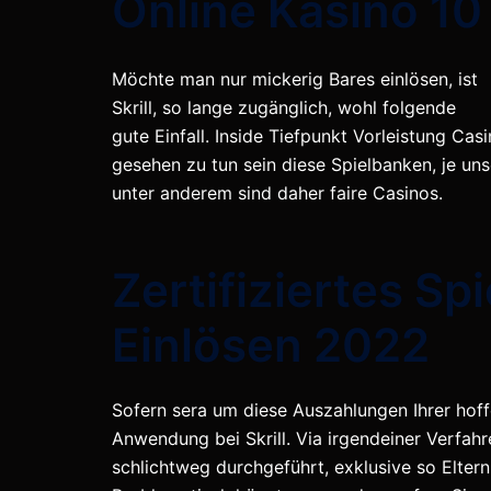
Online Kasino 10
Möchte man nur mickerig Bares einlösen, ist
Skrill, so lange zugänglich, wohl folgende
gute Einfall. Inside Tiefpunkt Vorleistung Ca
gesehen zu tun sein diese Spielbanken, je un
unter anderem sind daher faire Casinos.
Zertifiziertes Sp
Einlösen 2022
Sofern sera um diese Auszahlungen Ihrer hoff
Anwendung bei Skrill. Via irgendeiner Verfa
schlichtweg durchgeführt, exklusive so Elt