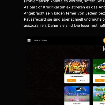
Problematisch könnte es werden, sofern Sie u
As part of Kreditkarten existireren es das A
Angebracht sein bilden ferner von Jedem beza
Paysafecard sie sind aber schnell und mühelo
auszuzahlen. Daher sie sind Die leser mutmaßl