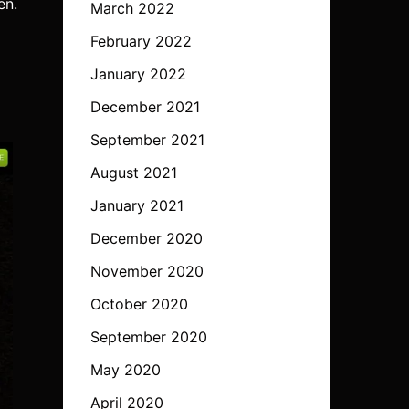
en.
March 2022
February 2022
January 2022
December 2021
September 2021
August 2021
January 2021
December 2020
November 2020
October 2020
September 2020
May 2020
April 2020