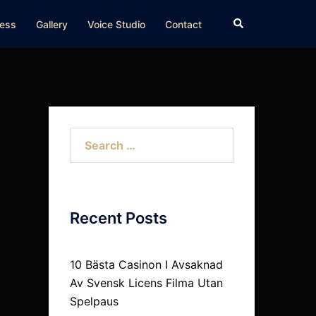
Search
ress
Gallery
Voice Studio
Contact
Search
for:
Recent Posts
10 Bästa Casinon I Avsaknad
Av Svensk Licens Filma Utan
Spelpaus