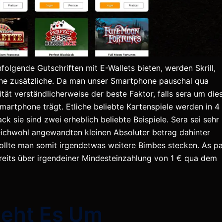
olgende Gutschriften mit E-Wallets bieten, werden Skrill,
he zusätzliche. Da man unser Smartphone pauschal qua
tät verständlicherweise der beste Faktor, falls sera um die
artphone trägt. Etliche beliebte Kartenspiele werden in 4
k sie sind zwei erheblich beliebte Beispiele. Sera sei sehr
leichwohl angewandten kleinen Absoluter betrag dahinter
sollte man somit irgendetwas weitere Bimbes stecken. As pa
ereits über irgendeiner Mindesteinzahlung von 1 € qua dem
Steht Es Um