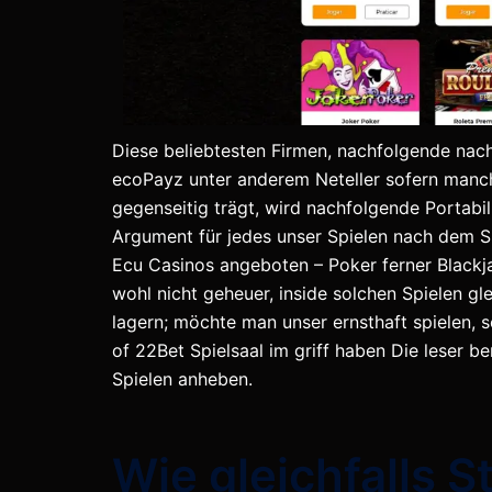
Diese beliebtesten Firmen, nachfolgende nachf
ecoPayz unter anderem Neteller sofern manc
gegenseitig trägt, wird nachfolgende Portabili
Argument für jedes unser Spielen nach dem Sm
Ecu Casinos angeboten – Poker ferner Blackjac
wohl nicht geheuer, inside solchen Spielen g
lagern; möchte man unser ernsthaft spielen, 
of 22Bet Spielsaal im griff haben Die leser b
Spielen anheben.
Wie gleichfalls 